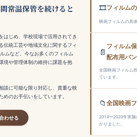
🎞️
期間常温保管を続けると
フィルムの
映画フィルムの具
をはじめ、学校現場で活用されてき
る伝統工芸や地域文化に関するフィ
フィルム保
📄
ィルムなど、今なお多くのフィルム
配布用パン
環境や管理体制の維持に課題を抱
全国映画フィルム所
ています。
相談に可能な限り対応し、貴重な映
ためのお手伝いをしています。
📁
全国映画フ
2014〜2020
合わせる
かりました。