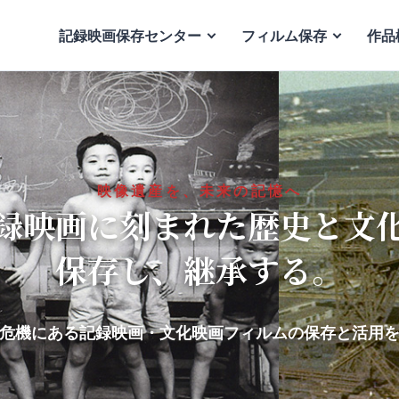
記録映画保存センター
フィルム保存
作品
映像遺産を、未来の記憶へ
録映画に刻まれた歴史と文
保存し、継承する。
危機にある記録映画・文化映画フィルムの保存と活用